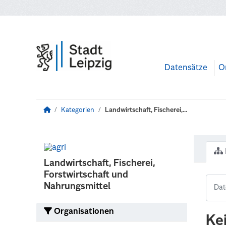
Zum Hauptinhalt wechseln
Datensätze
O
Kategorien
Landwirtschaft, Fischerei,...
Landwirtschaft, Fischerei,
Forstwirtschaft und
Nahrungsmittel
Organisationen
Ke