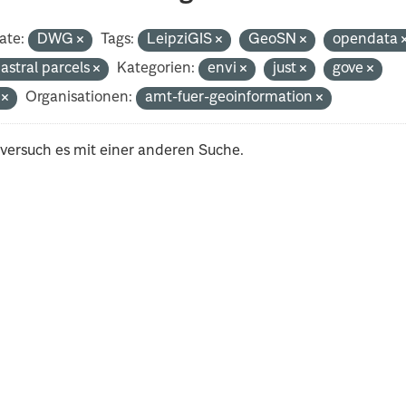
ate:
DWG
Tags:
LeipziGIS
GeoSN
opendata
astral parcels
Kategorien:
envi
just
gove
i
Organisationen:
amt-fuer-geoinformation
 versuch es mit einer anderen Suche.