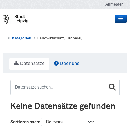
Zum Hauptinhalt wechseln
Anmelden
Kategorien
Landwirtschaft, Fischerei,...
Datensätze
Über uns
Keine Datensätze gefunden
Sortieren nach