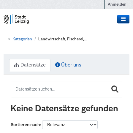
Zum Hauptinhalt wechseln
Anmelden
Kategorien
Landwirtschaft, Fischerei,...
Datensätze
Über uns
Keine Datensätze gefunden
Sortieren nach