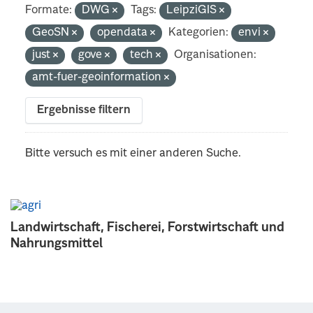
Formate:
DWG
Tags:
LeipziGIS
GeoSN
opendata
Kategorien:
envi
just
gove
tech
Organisationen:
amt-fuer-geoinformation
Ergebnisse filtern
Bitte versuch es mit einer anderen Suche.
Landwirtschaft, Fischerei, Forstwirtschaft und
Nahrungsmittel