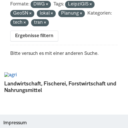
Formate:
DWG
Tags:
LeipziGIS
GeoSN
lokal
Planung
Kategorien:
tech
tran
Ergebnisse filtern
Bitte versuch es mit einer anderen Suche.
Landwirtschaft, Fischerei, Forstwirtschaft und
Nahrungsmittel
Impressum