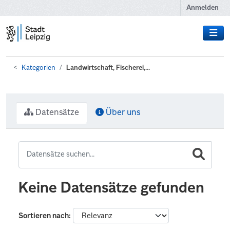
Zum Hauptinhalt wechseln
Anmelden
Kategorien
Landwirtschaft, Fischerei,...
Datensätze
Über uns
Keine Datensätze gefunden
Sortieren nach