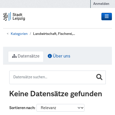
Zum Hauptinhalt wechseln
Anmelden
Kategorien
Landwirtschaft, Fischerei,...
Datensätze
Über uns
Keine Datensätze gefunden
Sortieren nach