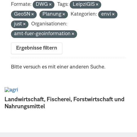
Formate:
DWG
Tags:
LeipziGIS
GeoSN
Planung
Kategorien:
envi
just
Organisationen:
amt-fuer-geoinformation
Ergebnisse filtern
Bitte versuch es mit einer anderen Suche.
Landwirtschaft, Fischerei, Forstwirtschaft und
Nahrungsmittel