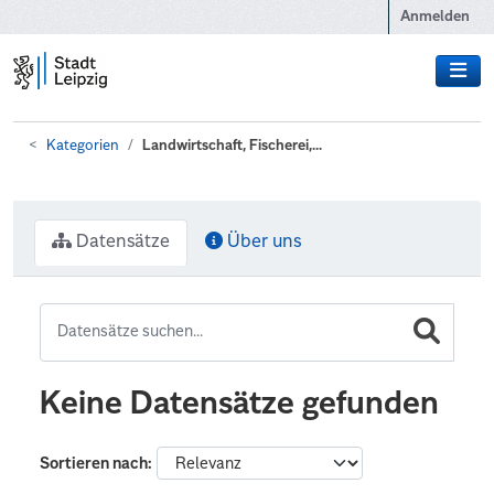
Zum Hauptinhalt wechseln
Anmelden
Kategorien
Landwirtschaft, Fischerei,...
Datensätze
Über uns
Keine Datensätze gefunden
Sortieren nach