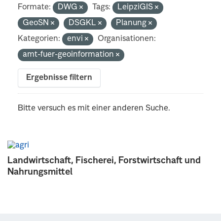
Formate:
DWG
Tags:
LeipziGIS
GeoSN
DSGKL
Planung
Kategorien:
envi
Organisationen:
amt-fuer-geoinformation
Ergebnisse filtern
Bitte versuch es mit einer anderen Suche.
Landwirtschaft, Fischerei, Forstwirtschaft und
Nahrungsmittel