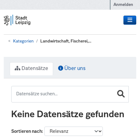
Zum Hauptinhalt wechseln
Anmelden
Kategorien
Landwirtschaft, Fischerei,...
Datensätze
Über uns
Keine Datensätze gefunden
Sortieren nach