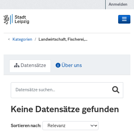
Zum Hauptinhalt wechseln
Anmelden
Kategorien
Landwirtschaft, Fischerei,...
Datensätze
Über uns
Keine Datensätze gefunden
Sortieren nach