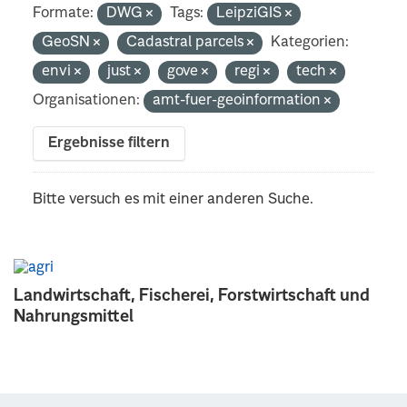
Formate:
DWG
Tags:
LeipziGIS
GeoSN
Cadastral parcels
Kategorien:
envi
just
gove
regi
tech
Organisationen:
amt-fuer-geoinformation
Ergebnisse filtern
Bitte versuch es mit einer anderen Suche.
Landwirtschaft, Fischerei, Forstwirtschaft und
Nahrungsmittel