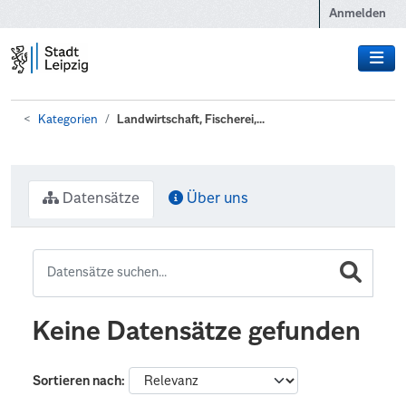
Zum Hauptinhalt wechseln
Anmelden
Kategorien
Landwirtschaft, Fischerei,...
Datensätze
Über uns
Keine Datensätze gefunden
Sortieren nach