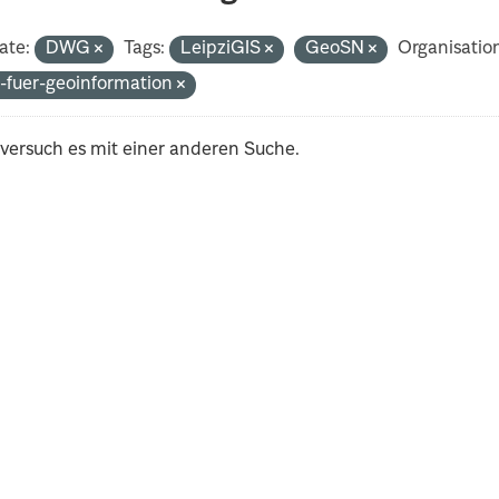
ate:
DWG
Tags:
LeipziGIS
GeoSN
Organisatio
-fuer-geoinformation
 versuch es mit einer anderen Suche.