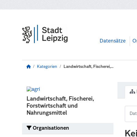
Zum Hauptinhalt wechseln
Datensätze
O
Kategorien
Landwirtschaft, Fischerei,...
Landwirtschaft, Fischerei,
Forstwirtschaft und
Nahrungsmittel
Organisationen
Ke