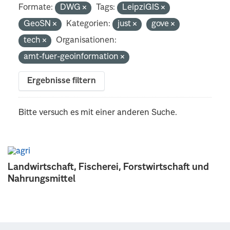
Formate:
DWG
Tags:
LeipziGIS
GeoSN
Kategorien:
just
gove
tech
Organisationen:
amt-fuer-geoinformation
Ergebnisse filtern
Bitte versuch es mit einer anderen Suche.
Landwirtschaft, Fischerei, Forstwirtschaft und
Nahrungsmittel