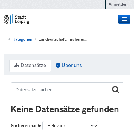
Zum Hauptinhalt wechseln
Anmelden
Kategorien
Landwirtschaft, Fischerei,...
Datensätze
Über uns
Keine Datensätze gefunden
Sortieren nach