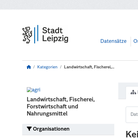
Zum Hauptinhalt wechseln
Datensätze
O
Kategorien
Landwirtschaft, Fischerei,...
Landwirtschaft, Fischerei,
Forstwirtschaft und
Nahrungsmittel
Organisationen
Ke