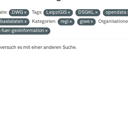
ate:
DWG
Tags:
LeipziGIS
DSGKL
opendata
basisdaten
Kategorien:
regi
gove
Organisatione
-fuer-geoinformation
 versuch es mit einer anderen Suche.