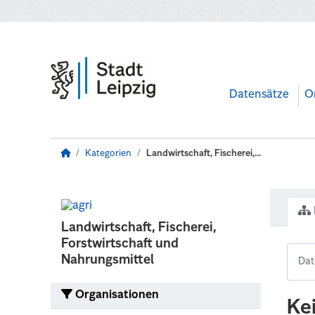
Zum Hauptinhalt wechseln
Datensätze
O
Kategorien
Landwirtschaft, Fischerei,...
Landwirtschaft, Fischerei,
Forstwirtschaft und
Nahrungsmittel
Organisationen
Ke