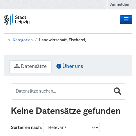
Zum Hauptinhalt wechseln
Anmelden
Kategorien
Landwirtschaft, Fischerei,...
Datensätze
Über uns
Keine Datensätze gefunden
Sortieren nach