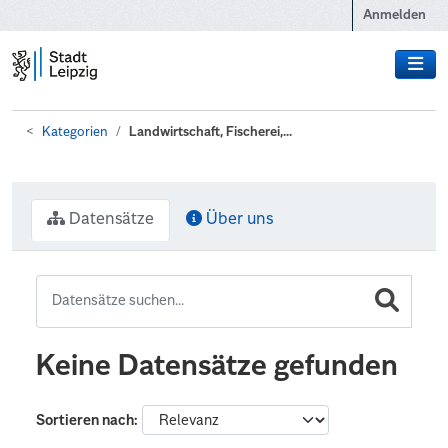
Zum Hauptinhalt wechseln
Anmelden
Kategorien
Landwirtschaft, Fischerei,...
Datensätze
Über uns
Keine Datensätze gefunden
Sortieren nach