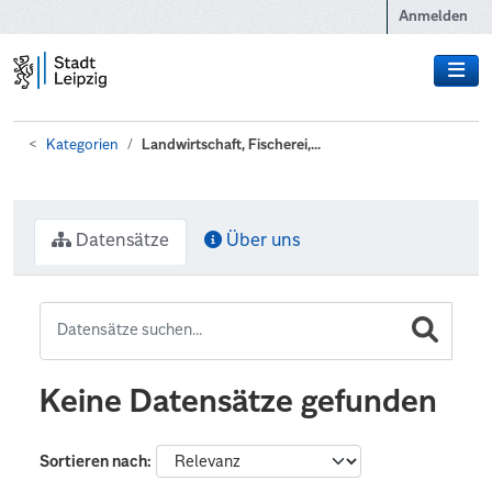
Zum Hauptinhalt wechseln
Anmelden
Kategorien
Landwirtschaft, Fischerei,...
Datensätze
Über uns
Keine Datensätze gefunden
Sortieren nach