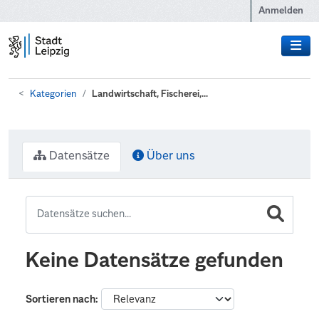
Zum Hauptinhalt wechseln
Anmelden
Kategorien
Landwirtschaft, Fischerei,...
Datensätze
Über uns
Keine Datensätze gefunden
Sortieren nach