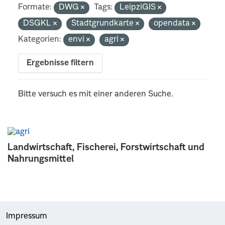
Formate:
DWG
Tags:
LeipziGIS
DSGKL
Stadtgrundkarte
opendata
Kategorien:
envi
agri
Ergebnisse filtern
Bitte versuch es mit einer anderen Suche.
Landwirtschaft, Fischerei, Forstwirtschaft und
Nahrungsmittel
Impressum