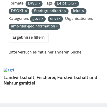
Formate:
DWG
Tags:
LeipziGIS
DSGKL
Stadtgrundkarte
lokal
Kategorien:
gove
envi
Organisationen:
amt-fuer-geoinformation
Ergebnisse filtern
Bitte versuch es mit einer anderen Suche.
Landwirtschaft, Fischerei, Forstwirtschaft und
Nahrungsmittel