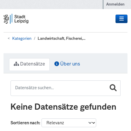
Zum Hauptinhalt wechseln
Anmelden
Kategorien
Landwirtschaft, Fischerei,...
Datensätze
Über uns
Keine Datensätze gefunden
Sortieren nach