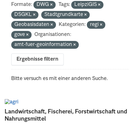
Formate:
DWG
Tags:
LeipziGIS
DSGKL
Stadtgrundkarte
Geobasisdaten
Kategorien:
regi
gove
Organisationen:
amt-fuer-geoinformation
Ergebnisse filtern
Bitte versuch es mit einer anderen Suche.
Landwirtschaft, Fischerei, Forstwirtschaft und
Nahrungsmittel