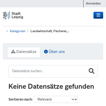
Zum Hauptinhalt wechseln
Anmelden
Kategorien
Landwirtschaft, Fischerei,...
Datensätze
Über uns
Keine Datensätze gefunden
Sortieren nach