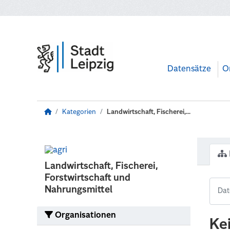
Zum Hauptinhalt wechseln
Datensätze
O
Kategorien
Landwirtschaft, Fischerei,...
Landwirtschaft, Fischerei,
Forstwirtschaft und
Nahrungsmittel
Organisationen
Ke