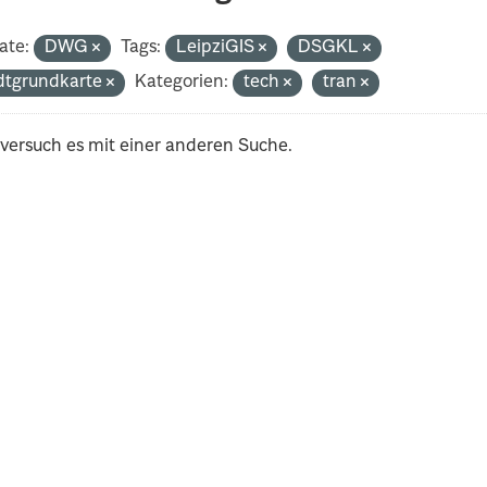
ate:
DWG
Tags:
LeipziGIS
DSGKL
dtgrundkarte
Kategorien:
tech
tran
 versuch es mit einer anderen Suche.