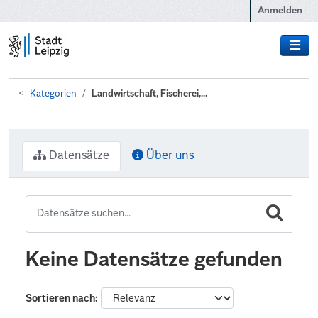
Zum Hauptinhalt wechseln
Anmelden
Kategorien
Landwirtschaft, Fischerei,...
Datensätze
Über uns
Keine Datensätze gefunden
Sortieren nach