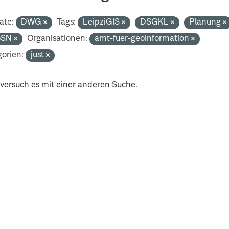
ate:
DWG
Tags:
LeipziGIS
DSGKL
Planung
oSN
Organisationen:
amt-fuer-geoinformation
orien:
just
 versuch es mit einer anderen Suche.