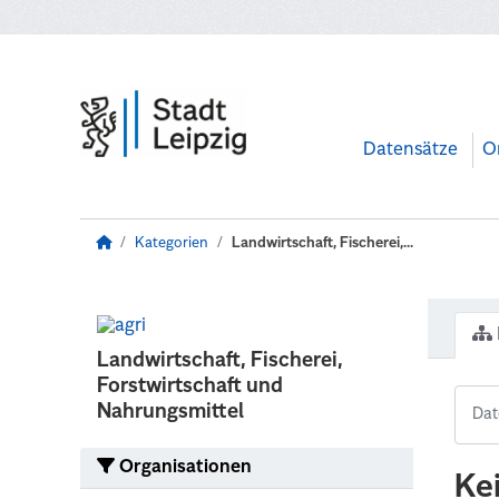
Zum Hauptinhalt wechseln
Datensätze
O
Kategorien
Landwirtschaft, Fischerei,...
Landwirtschaft, Fischerei,
Forstwirtschaft und
Nahrungsmittel
Organisationen
Ke