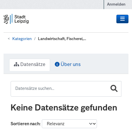
Zum Hauptinhalt wechseln
Anmelden
Kategorien
Landwirtschaft, Fischerei,...
Datensätze
Über uns
Keine Datensätze gefunden
Sortieren nach