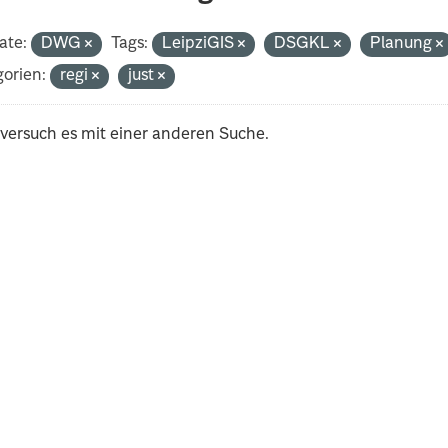
ate:
DWG
Tags:
LeipziGIS
DSGKL
Planung
orien:
regi
just
 versuch es mit einer anderen Suche.