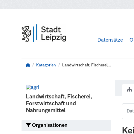
Zum Hauptinhalt wechseln
Datensätze
O
Kategorien
Landwirtschaft, Fischerei,...
Landwirtschaft, Fischerei,
Forstwirtschaft und
Nahrungsmittel
Organisationen
Ke