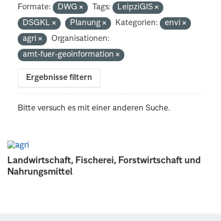
Formate:
DWG
Tags:
LeipziGIS
DSGKL
Planung
Kategorien:
envi
agri
Organisationen:
amt-fuer-geoinformation
Ergebnisse filtern
Bitte versuch es mit einer anderen Suche.
Landwirtschaft, Fischerei, Forstwirtschaft und
Nahrungsmittel