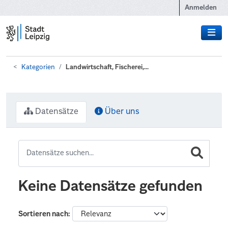
Zum Hauptinhalt wechseln
Anmelden
Kategorien
Landwirtschaft, Fischerei,...
Datensätze
Über uns
Keine Datensätze gefunden
Sortieren nach