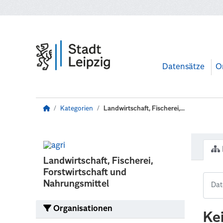
Zum Hauptinhalt wechseln
Datensätze
O
Kategorien
Landwirtschaft, Fischerei,...
Landwirtschaft, Fischerei,
Forstwirtschaft und
Nahrungsmittel
Organisationen
Ke