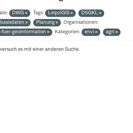
ate:
DWG
Tags:
LeipziGIS
DSGKL
basisdaten
Planung
Organisationen:
-fuer-geoinformation
Kategorien:
envi
agri
 versuch es mit einer anderen Suche.