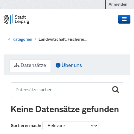
Zum Hauptinhalt wechseln
Anmelden
Kategorien
Landwirtschaft, Fischerei,...
Datensätze
Über uns
Keine Datensätze gefunden
Sortieren nach