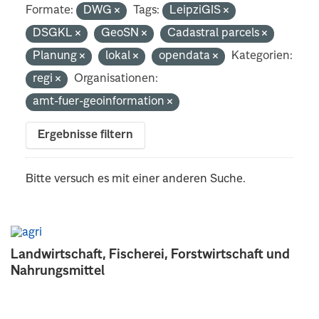
Formate:
DWG
Tags:
LeipziGIS
DSGKL
GeoSN
Cadastral parcels
Planung
lokal
opendata
Kategorien:
regi
Organisationen:
amt-fuer-geoinformation
Ergebnisse filtern
Bitte versuch es mit einer anderen Suche.
Landwirtschaft, Fischerei, Forstwirtschaft und
Nahrungsmittel