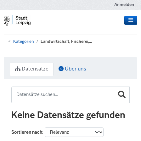
Zum Hauptinhalt wechseln
Anmelden
Kategorien
Landwirtschaft, Fischerei,...
Datensätze
Über uns
Keine Datensätze gefunden
Sortieren nach