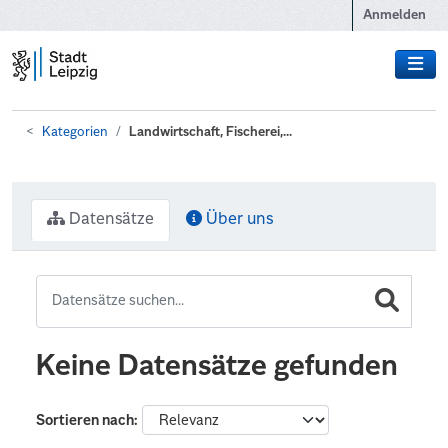
Zum Hauptinhalt wechseln
Anmelden
Kategorien
Landwirtschaft, Fischerei,...
Datensätze
Über uns
Keine Datensätze gefunden
Sortieren nach