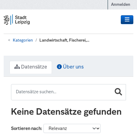
Zum Hauptinhalt wechseln
Anmelden
Kategorien
Landwirtschaft, Fischerei,...
Datensätze
Über uns
Keine Datensätze gefunden
Sortieren nach