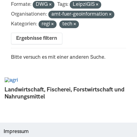
Formate:
DWG
Tags:
LeipziGIS
Organisationen:
amt-fuer-geoinformation
Kategorien:
regi
tech
Ergebnisse filtern
Bitte versuch es mit einer anderen Suche.
Landwirtschaft, Fischerei, Forstwirtschaft und
Nahrungsmittel
Impressum