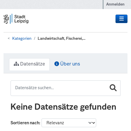
Zum Hauptinhalt wechseln
Anmelden
Kategorien
Landwirtschaft, Fischerei,...
Datensätze
Über uns
Keine Datensätze gefunden
Sortieren nach