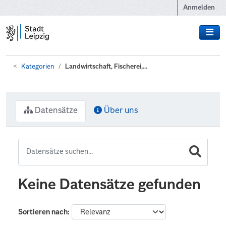
Zum Hauptinhalt wechseln
Anmelden
Kategorien
Landwirtschaft, Fischerei,...
Datensätze
Über uns
Keine Datensätze gefunden
Sortieren nach