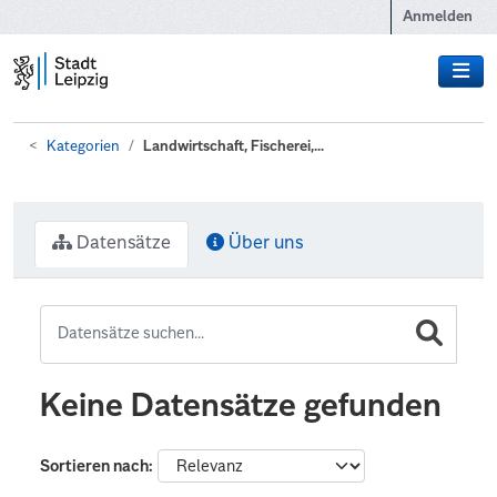
Zum Hauptinhalt wechseln
Anmelden
Kategorien
Landwirtschaft, Fischerei,...
Datensätze
Über uns
Keine Datensätze gefunden
Sortieren nach