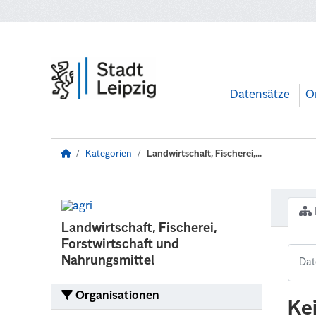
Zum Hauptinhalt wechseln
Datensätze
O
Kategorien
Landwirtschaft, Fischerei,...
Landwirtschaft, Fischerei,
Forstwirtschaft und
Nahrungsmittel
Organisationen
Ke