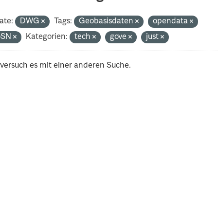
ate:
DWG
Tags:
Geobasisdaten
opendata
oSN
Kategorien:
tech
gove
just
 versuch es mit einer anderen Suche.