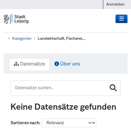
Zum Hauptinhalt wechseln
Anmelden
Kategorien
Landwirtschaft, Fischerei,...
Datensätze
Über uns
Keine Datensätze gefunden
Sortieren nach