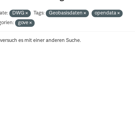
ate:
DWG
Tags:
Geobasisdaten
opendata
orien:
gove
 versuch es mit einer anderen Suche.