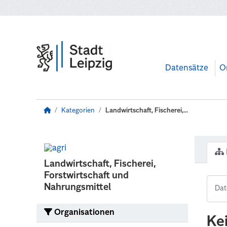
Zum Hauptinhalt wechseln
Datensätze
O
Kategorien
Landwirtschaft, Fischerei,...
Landwirtschaft, Fischerei,
Forstwirtschaft und
Nahrungsmittel
Organisationen
Ke