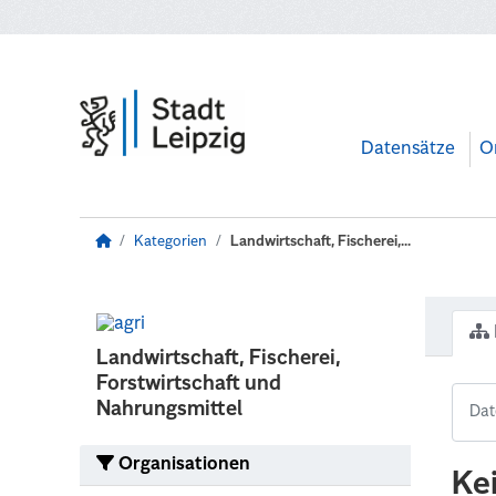
Zum Hauptinhalt wechseln
Datensätze
O
Kategorien
Landwirtschaft, Fischerei,...
Landwirtschaft, Fischerei,
Forstwirtschaft und
Nahrungsmittel
Organisationen
Ke