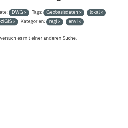
ate:
DWG
Tags:
Geobasisdaten
lokal
pziGIS
Kategorien:
regi
envi
 versuch es mit einer anderen Suche.