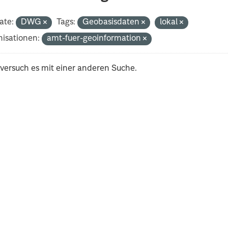
ate:
DWG
Tags:
Geobasisdaten
lokal
isationen:
amt-fuer-geoinformation
 versuch es mit einer anderen Suche.