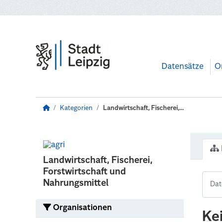
Zum Hauptinhalt wechseln
Datensätze
O
Kategorien
Landwirtschaft, Fischerei,...
Landwirtschaft, Fischerei,
Forstwirtschaft und
Nahrungsmittel
Organisationen
Ke