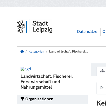
Zum Hauptinhalt wechseln
Datensätze
O
Kategorien
Landwirtschaft, Fischerei,...
Landwirtschaft, Fischerei,
Forstwirtschaft und
Nahrungsmittel
Organisationen
Ke