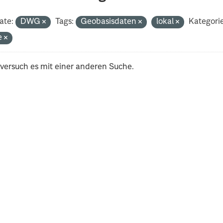
ate:
DWG
Tags:
Geobasisdaten
lokal
Kategori
e
 versuch es mit einer anderen Suche.