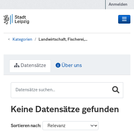
Zum Hauptinhalt wechseln
Anmelden
Kategorien
Landwirtschaft, Fischerei,...
Datensätze
Über uns
Keine Datensätze gefunden
Sortieren nach