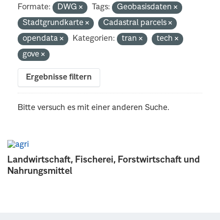
Formate:
DWG
Tags:
Geobasisdaten
Stadtgrundkarte
Cadastral parcels
opendata
Kategorien:
tran
tech
gove
Ergebnisse filtern
Bitte versuch es mit einer anderen Suche.
Landwirtschaft, Fischerei, Forstwirtschaft und
Nahrungsmittel