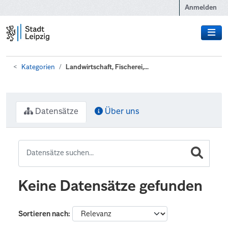
Zum Hauptinhalt wechseln
Anmelden
Kategorien
Landwirtschaft, Fischerei,...
Datensätze
Über uns
Keine Datensätze gefunden
Sortieren nach