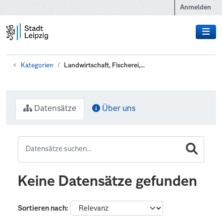
Zum Hauptinhalt wechseln
Anmelden
Kategorien
Landwirtschaft, Fischerei,...
Datensätze
Über uns
Keine Datensätze gefunden
Sortieren nach