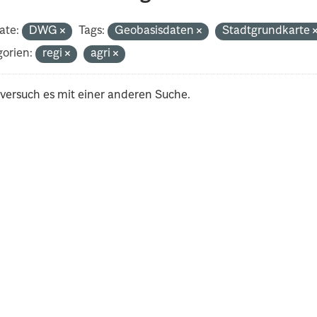
ate:
DWG
Tags:
Geobasisdaten
Stadtgrundkarte
orien:
regi
agri
 versuch es mit einer anderen Suche.