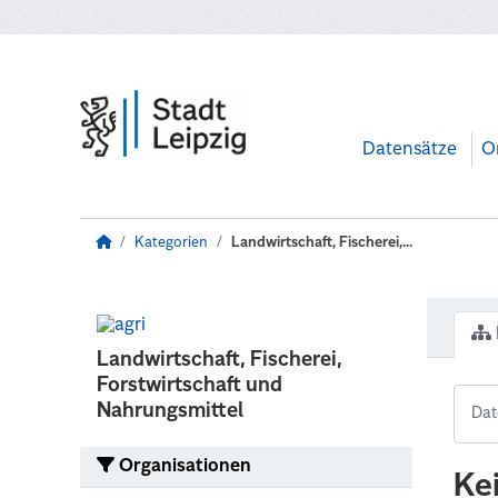
Zum Hauptinhalt wechseln
Datensätze
O
Kategorien
Landwirtschaft, Fischerei,...
Landwirtschaft, Fischerei,
Forstwirtschaft und
Nahrungsmittel
Organisationen
Ke