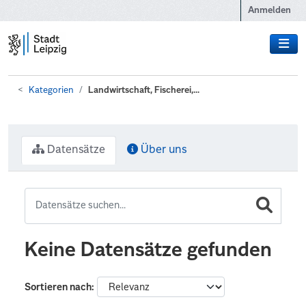
Zum Hauptinhalt wechseln
Anmelden
Kategorien
Landwirtschaft, Fischerei,...
Datensätze
Über uns
Keine Datensätze gefunden
Sortieren nach