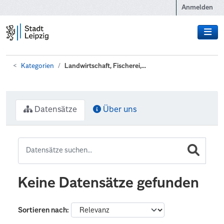
Zum Hauptinhalt wechseln
Anmelden
Kategorien
Landwirtschaft, Fischerei,...
Datensätze
Über uns
Keine Datensätze gefunden
Sortieren nach