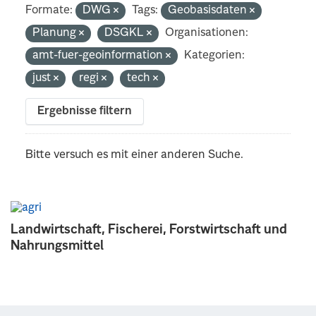
Formate:
DWG
Tags:
Geobasisdaten
Planung
DSGKL
Organisationen:
amt-fuer-geoinformation
Kategorien:
just
regi
tech
Ergebnisse filtern
Bitte versuch es mit einer anderen Suche.
Landwirtschaft, Fischerei, Forstwirtschaft und
Nahrungsmittel