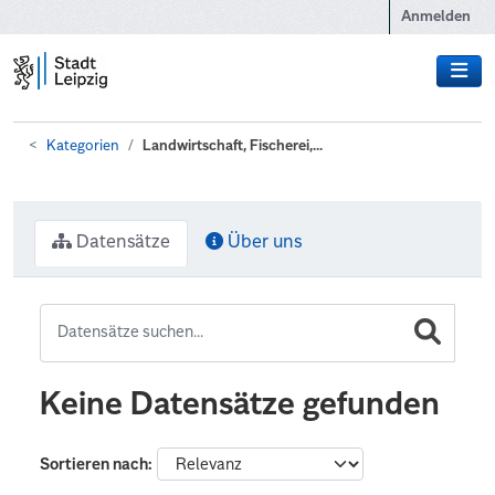
Zum Hauptinhalt wechseln
Anmelden
Kategorien
Landwirtschaft, Fischerei,...
Datensätze
Über uns
Keine Datensätze gefunden
Sortieren nach