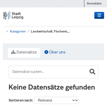
Zum Hauptinhalt wechseln
Anmelden
Kategorien
Landwirtschaft, Fischerei,...
Datensätze
Über uns
Keine Datensätze gefunden
Sortieren nach