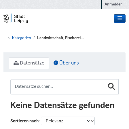
Zum Hauptinhalt wechseln
Anmelden
Kategorien
Landwirtschaft, Fischerei,...
Datensätze
Über uns
Keine Datensätze gefunden
Sortieren nach