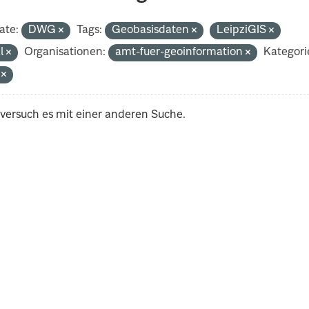
ate:
DWG
Tags:
Geobasisdaten
LeipziGIS
al
Organisationen:
amt-fuer-geoinformation
Kategori
i
 versuch es mit einer anderen Suche.