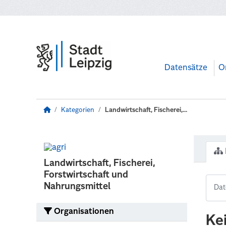
Zum Hauptinhalt wechseln
Datensätze
O
Kategorien
Landwirtschaft, Fischerei,...
Landwirtschaft, Fischerei,
Forstwirtschaft und
Nahrungsmittel
Organisationen
Ke